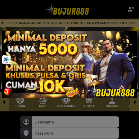
JUR888 SEBAGAI SALAH SATU SITUS SLOT DAN TOGLE ONLINE TERPERCAYA DAN METODE DEPOSIT YANG LEN
TOGEL
SLOT
LIVE CASINO
SPORT
ARCADE
SABU